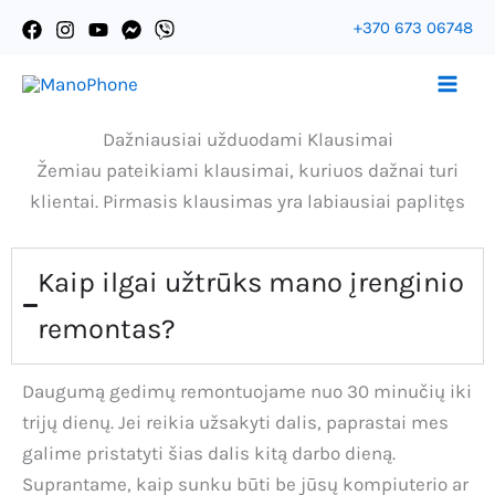
Pereiti
+370 673 06748
prie
Ассистент Mano-Phone
turinio
Dažniausiai užduodami Klausimai
Žemiau pateikiami klausimai, kuriuos dažnai turi
klientai. Pirmasis klausimas yra labiausiai paplitęs
Kaip ilgai užtrūks mano įrenginio
remontas?
Daugumą gedimų remontuojame nuo 30 minučių iki
trijų dienų. Jei reikia užsakyti dalis, paprastai mes
galime pristatyti šias dalis kitą darbo dieną.
Suprantame, kaip sunku būti be jūsų kompiuterio ar