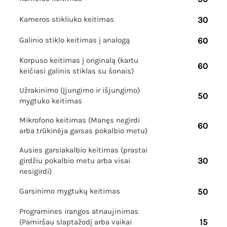
Kameros stikliuko keitimas
30
Galinio stiklo keitimas į analogą
60
Korpuso keitimas į originalą (kartu
60
keičiasi galinis stiklas su šonais)
Užrakinimo (Įjungimo ir išjungimo)
50
mygtuko keitimas
Mikrofono keitimas (Manęs negirdi
60
arba trūkinėja garsas pokalbio metu)
Ausies garsiakalbio keitimas (prastai
30
girdžiu pokalbio metu arba visai
nesigirdi)
Garsinimo mygtukų keitimas
50
Programines irangos atnaujinimas
15
(Pamiršau slaptažodį arba vaikai