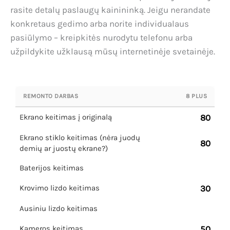
rasite detalų paslaugų kainininką. Jeigu nerandate
konkretaus gedimo arba norite individualaus
pasiūlymo – kreipkitės nurodytu telefonu arba
užpildykite užklausą mūsų internetinėje svetainėje.
REMONTO DARBAS
8 PLUS
Ekrano keitimas į originalą
80
Ekrano stiklo keitimas (nėra juodų
80
demių ar juostų ekrane?)
Baterijos keitimas
Krovimo lizdo keitimas
30
Ausiniu lizdo keitimas
Kameros keitimas
50