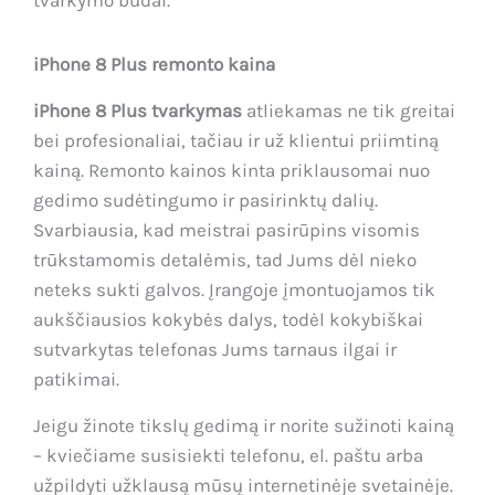
iPhone 8 Plus remonto kaina
iPhone 8 Plus tvarkymas
atliekamas ne tik greitai
bei profesionaliai, tačiau ir už klientui priimtiną
kainą. Remonto kainos kinta priklausomai nuo
gedimo sudėtingumo ir pasirinktų dalių.
Svarbiausia, kad meistrai pasirūpins visomis
trūkstamomis detalėmis, tad Jums dėl nieko
neteks sukti galvos. Įrangoje įmontuojamos tik
aukščiausios kokybės dalys, todėl kokybiškai
sutvarkytas telefonas Jums tarnaus ilgai ir
patikimai.
Jeigu žinote tikslų gedimą ir norite sužinoti kainą
– kviečiame susisiekti telefonu, el. paštu arba
užpildyti užklausą mūsų internetinėje svetainėje.