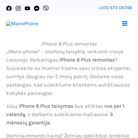
Pereiti
+370 673 06748
prie
Ассистент Mano-Phone
turinio
iPhone 8 Plus remontas
„Mano-phone“ – telefonų taisykla, veikianti visoje
Lietuvoje. Reikalingas
iPhone 8 Plus remontas
?
Susisiekite su mumis! Esame savo srities ekspertai,
turintys daugiau nei 5 metų patirtį. Dedame visas
pastangas, kad suteiktume klientams aukščiausios
kokybės paslaugas.
Jūsų
iPhone 8 Plus taisymas
bus atliktas
vos per 1
valandą
, o darbams suteikiama mažiausiai
3
mėnesių garantija
.
Domina remonto kaina? Žemiau pateiktoje lentelėje