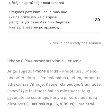
uždėjo slaptažodį ir neatsimena)
Dregmes pazeidimu šalinimas nuo
(kaina priklauso, kaip stipriai
20
įrenginis yra pažeistas nuo drėgmės,
kainą pranešame po apžiūros)
Visos kainos nurodytos € (eurais).
iPhone 8 Plus remontas visoje Lietuvoje
Jeigu sugedo
iPhone 8 Plus
– kreipkitės į „Mano-
phone“ meistrus. Profesionalus telefonų remontas
atliekamas Vilniuje, Kaune, Klaipėdoje, Šiauliuose,
Panevėžyje ir kituose šalies miestuose. Jeigu
gyvenate ne sostinėje, kur yra įsikūrusios mūsų
dirbtuvės (
J. Jasinskio g. 16, Vilnius
) – meistrai