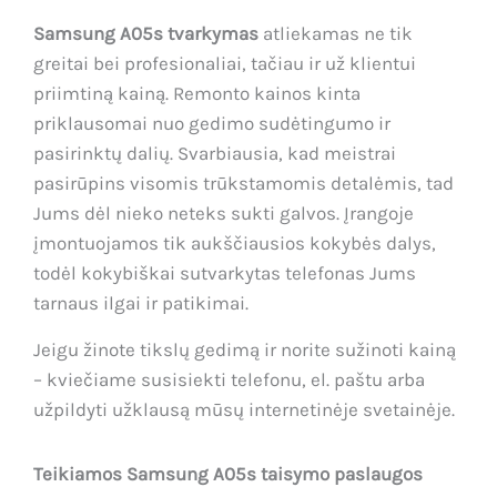
Samsung A05s tvarkymas
atliekamas ne tik
greitai bei profesionaliai, tačiau ir už klientui
priimtiną kainą. Remonto kainos kinta
priklausomai nuo gedimo sudėtingumo ir
pasirinktų dalių. Svarbiausia, kad meistrai
pasirūpins visomis trūkstamomis detalėmis, tad
Jums dėl nieko neteks sukti galvos. Įrangoje
įmontuojamos tik aukščiausios kokybės dalys,
todėl kokybiškai sutvarkytas telefonas Jums
tarnaus ilgai ir patikimai.
Jeigu žinote tikslų gedimą ir norite sužinoti kainą
– kviečiame susisiekti telefonu, el. paštu arba
užpildyti užklausą mūsų internetinėje svetainėje.
Teikiamos Samsung A05s taisymo paslaugos