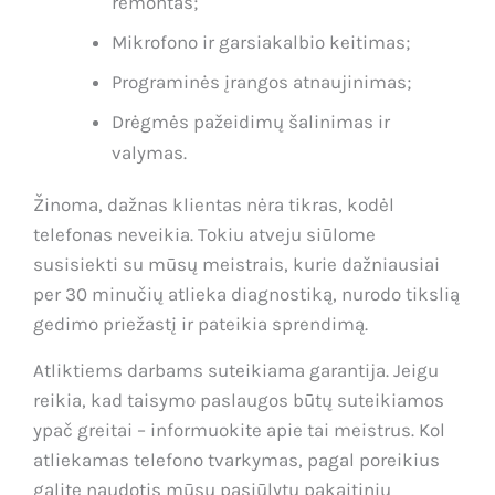
remontas;
Mikrofono ir garsiakalbio keitimas;
Programinės įrangos atnaujinimas;
Drėgmės pažeidimų šalinimas ir
valymas.
Žinoma, dažnas klientas nėra tikras, kodėl
telefonas neveikia. Tokiu atveju siūlome
susisiekti su mūsų meistrais, kurie dažniausiai
per 30 minučių atlieka diagnostiką, nurodo tikslią
gedimo priežastį ir pateikia sprendimą.
Atliktiems darbams suteikiama garantija. Jeigu
reikia, kad taisymo paslaugos būtų suteikiamos
ypač greitai – informuokite apie tai meistrus. Kol
atliekamas telefono tvarkymas, pagal poreikius
galite naudotis mūsų pasiūlytu pakaitiniu