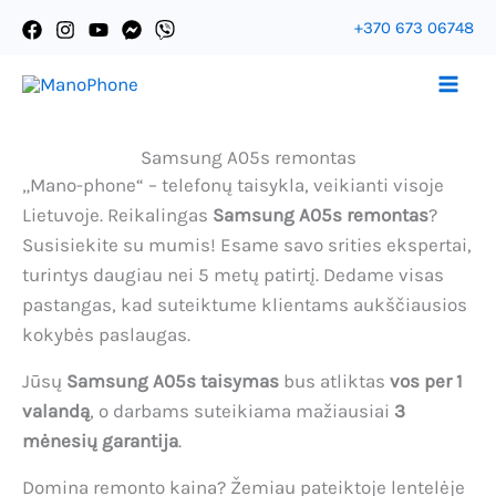
Pereiti
+370 673 06748
prie
Ассистент Mano-Phone
turinio
Samsung A05s remontas
„Mano-phone“ – telefonų taisykla, veikianti visoje
Lietuvoje. Reikalingas
Samsung A05s remontas
?
Susisiekite su mumis! Esame savo srities ekspertai,
turintys daugiau nei 5 metų patirtį. Dedame visas
pastangas, kad suteiktume klientams aukščiausios
kokybės paslaugas.
Jūsų
Samsung A05s taisymas
bus atliktas
vos per 1
valandą
, o darbams suteikiama mažiausiai
3
mėnesių garantija
.
Domina remonto kaina? Žemiau pateiktoje lentelėje