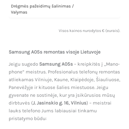
Drėgmės pažeidimų šalinimas /
Valymas
Visos kainos nurodytos € (eurais).
Samsung A05s remontas visoje Lietuvoje
Jeigu sugedo
Samsung A05s
– kreipkitės į „Mano-
phone“ meistrus. Profesionalus telefonų remontas
atliekamas Vilniuje, Kaune, Klaipėdoje, Šiauliuose,
Panevėžyje ir kituose šalies miestuose. Jeigu
gyvenate ne sostinėje, kur yra įsikūrusios mūsų
dirbtuvės (
J. Jasinskio g. 16, Vilnius
) – meistrai
lauks telefono Jums labiausiai tinkamu
pristatymo būdu: