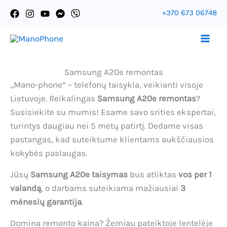
Pereiti
+370 673 06748
prie
Ассистент Mano-Phone
turinio
Samsung A20e remontas
„Mano-phone“ – telefonų taisykla, veikianti visoje
Lietuvoje. Reikalingas
Samsung A20e remontas
?
Susisiekite su mumis! Esame savo srities ekspertai,
turintys daugiau nei 5 metų patirtį. Dedame visas
pastangas, kad suteiktume klientams aukščiausios
kokybės paslaugas.
Jūsų
Samsung A20e taisymas
bus atliktas
vos per 1
valandą
, o darbams suteikiama mažiausiai
3
mėnesių garantija
.
Domina remonto kaina? Žemiau pateiktoje lentelėje