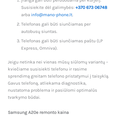
Įranga gali būti perduodama per kurjerį.
Susisiekite dėl galimybės:
+370 673 06748
arba
info@mano-phone.lt
.
Telefonas gali būti siunčiamas per
autobusų siuntas.
Telefonas gali būti siunčiamas paštu (LP
Express, Omniva).
Jeigu netinka nei vienas mūsų siūlomų variantų –
kviečiame susisiekti telefonu ir rasime
sprendimą greitam telefono pristatymui į taisyklą.
Gavus telefoną, atliekama diagnostika,
nustatoma problema ir pasiūlomi optimalūs
tvarkymo būdai.
Samsung A20e remonto kaina