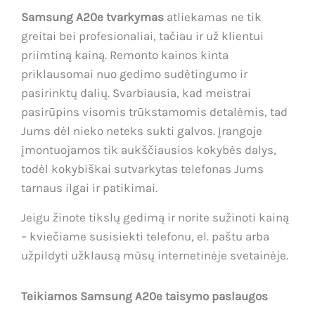
Samsung A20e tvarkymas
atliekamas ne tik
greitai bei profesionaliai, tačiau ir už klientui
priimtiną kainą. Remonto kainos kinta
priklausomai nuo gedimo sudėtingumo ir
pasirinktų dalių. Svarbiausia, kad meistrai
pasirūpins visomis trūkstamomis detalėmis, tad
Jums dėl nieko neteks sukti galvos. Įrangoje
įmontuojamos tik aukščiausios kokybės dalys,
todėl kokybiškai sutvarkytas telefonas Jums
tarnaus ilgai ir patikimai.
Jeigu žinote tikslų gedimą ir norite sužinoti kainą
– kviečiame susisiekti telefonu, el. paštu arba
užpildyti užklausą mūsų internetinėje svetainėje.
Teikiamos Samsung A20e taisymo paslaugos