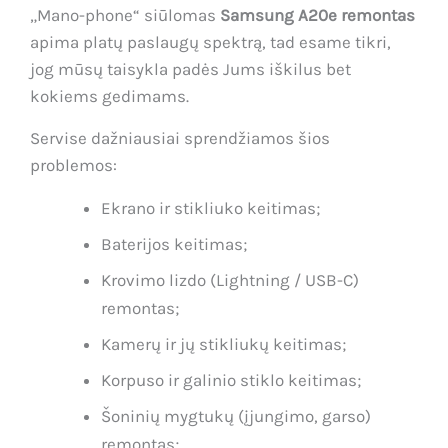
„Mano-phone“ siūlomas
Samsung A20e remontas
apima platų paslaugų spektrą, tad esame tikri,
jog mūsų taisykla padės Jums iškilus bet
kokiems gedimams.
Servise dažniausiai sprendžiamos šios
problemos:
Ekrano ir stikliuko keitimas;
Baterijos keitimas;
Krovimo lizdo (Lightning / USB-C)
remontas;
Kamerų ir jų stikliukų keitimas;
Korpuso ir galinio stiklo keitimas;
Šoninių mygtukų (įjungimo, garso)
remontas;