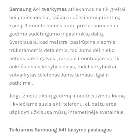
Samsung A41 tvarkymas
atliekamas ne tik greitai
bei profesionaliai, tačiau ir už klientui priimtiną
kainą. Remonto kainos kinta priklausomai nuo
gedimo sudėtingumo ir pasirinktų dalių.
Svarbiausia, kad meistrai pasirūpins visomis
trūkstamomis detalėmis, tad Jums dėl nieko
neteks sukti galvos. Įrangoje įmontuojamos tik
aukščiausios kokybės dalys, todėl kokybiškai
sutvarkytas telefonas Jums tarnaus ilgai ir
patikimai.
Jeigu žinote tikslų gedimą ir norite sužinoti kainą
– kviečiame susisiekti telefonu, el. paštu arba
užpildyti užklausą mūsų internetinėje svetainėje.
Teikiamos Samsung A41 taisymo paslaugos