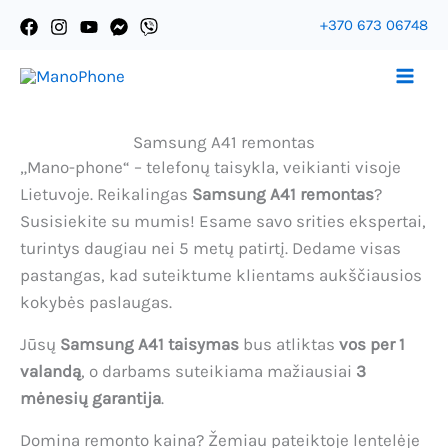
Pereiti
+370 673 06748
prie
Ассистент Mano-Phone
turinio
Samsung A41 remontas
„Mano-phone“ – telefonų taisykla, veikianti visoje
Lietuvoje. Reikalingas
Samsung A41 remontas
?
Susisiekite su mumis! Esame savo srities ekspertai,
turintys daugiau nei 5 metų patirtį. Dedame visas
pastangas, kad suteiktume klientams aukščiausios
kokybės paslaugas.
Jūsų
Samsung A41 taisymas
bus atliktas
vos per 1
valandą
, o darbams suteikiama mažiausiai
3
mėnesių garantija
.
Domina remonto kaina? Žemiau pateiktoje lentelėje