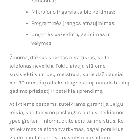
remontas;
Mikrofono ir garsiakalbio keitimas;
Programinės įrangos atnaujinimas;
Drėgmės pažeidimų šalinimas ir
valymas.
Žinoma, dažnas klientas nėra tikras, kodėl
telefonas neveikia. Tokiu atveju siūlome
susisiekti su mūsų meistrais, kurie dažniausiai
per 30 minučių atlieka diagnostiką, nurodo tikslią
gedimo priežastį ir pateikia sprendimą.
Atliktiems darbams suteikiama garantija. Jeigu
reikia, kad taisymo paslaugos būtų suteikiamos
ypač greitai – informuokite apie tai meistrus. Kol
atliekamas telefono tvarkymas, pagal poreikius
galite naudotis mūsų pasiūlytu pakaitiniu