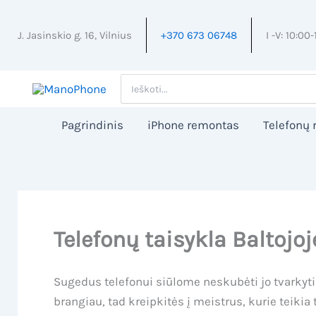
Pereiti
prie
J. Jasinskio g. 16, Vilnius
+370 673 06748
I -V: 10:00-
turinio
Search
for:
Pagrindinis
iPhone remontas
Telefonų
Telefonų taisykla Baltojoj
Sugedus telefonui siūlome neskubėti jo tvarkyt
brangiau, tad kreipkitės į meistrus, kurie teik