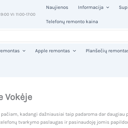
Naujienos
Informacija
Sup
19:00 VI: 11:00-17:00
Telefonų remonto kaina
 remontas
Apple remontas
Planšečių remonta
e Vokėje
i pačiam, kadangi dažniausiai taip padaroma dar daugiau
ia telefonų tvarkymo paslaugas ir pasinaudoję jomis papild