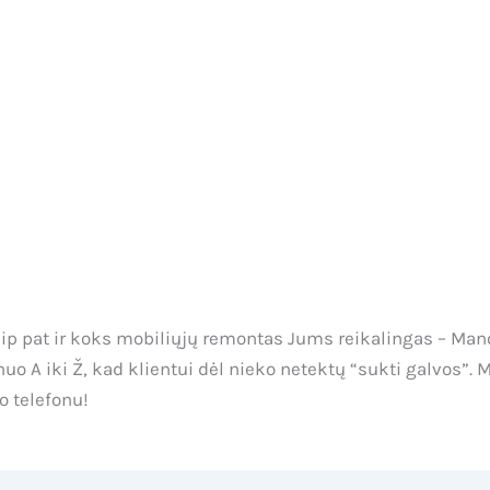
aip pat ir koks mobiliųjų remontas Jums reikalingas – Man
 A iki Ž, kad klientui dėl nieko netektų “sukti galvos”. M
o telefonu!