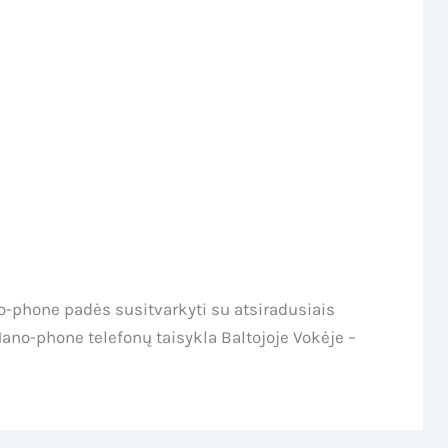
Ассистент Mano-Phone
o-phone padės susitvarkyti su atsiradusiais
ano-phone telefonų taisykla Baltojoje Vokėje –