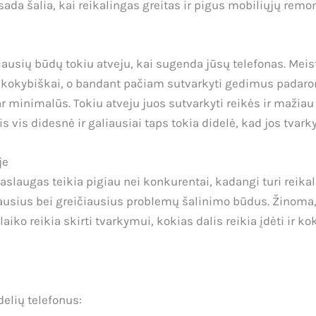
isada šalia, kai reikalingas greitas ir pigus mobiliųjų remo
iausių būdų tokiu atveju, kai sugenda jūsų telefonas. Meistr
s kokybiškai, o bandant pačiam sutvarkyti gedimus padarom
 minimalūs. Tokiu atveju juos sutvarkyti reikės ir mažiau la
vis didesnė ir galiausiai taps tokia didelė, kad jos tvar
je
slaugas teikia pigiau nei konkurentai, kadangi turi reikal
ausius bei greičiausius problemų šalinimo būdus. Žinoma, 
aiko reikia skirti tvarkymui, kokias dalis reikia įdėti ir 
delių telefonus: