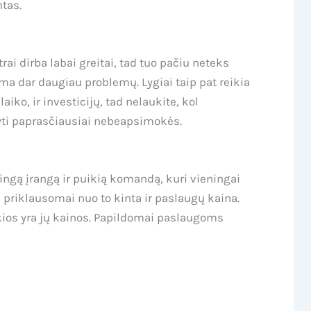
ntas.
ai dirba labai greitai, tad tuo pačiu neteks
a dar daugiau problemų. Lygiai taip pat reikia
iko, ir investicijų, tad nelaukite, kol
kyti paprasčiausiai nebeapsimokės.
ingą įrangą ir puikią komandą, kuri vieningai
priklausomai nuo to kinta ir paslaugų kaina.
kokios yra jų kainos. Papildomai paslaugoms