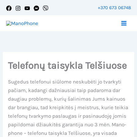
Pereiti
+370 673 06748
prie
Ассистент Mano-Phone
turinio
Telefonų taisykla Telšiuose
Sugedus telefonui siūlome neskubėti jo tvarkyti
pačiam, kadangi dažniausiai taip padaroma dar
daugiau problemų, kurių šalinimas Jums kainuos
dar brangiau, tad kreipkitės į meistrus, kurie teikia
telefonų tvarkymo paslaugas ir pasinaudoję jomis
papildomai džiaukitės garantija nuo 3 mėn. Mano-
phone – telefonu taisykla Telšiuose, yra visada