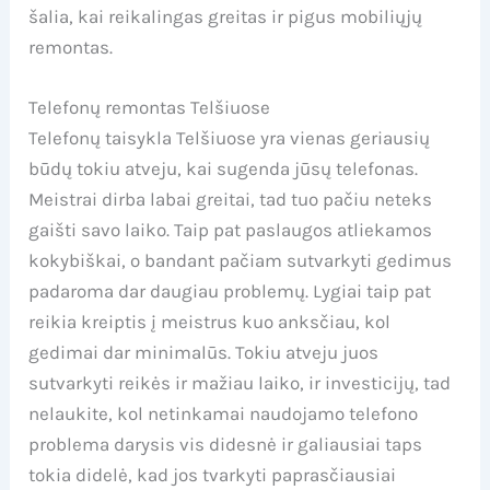
šalia, kai reikalingas greitas ir pigus mobiliųjų
remontas.
Telefonų remontas Telšiuose
Telefonų taisykla Telšiuose yra vienas geriausių
būdų tokiu atveju, kai sugenda jūsų telefonas.
Meistrai dirba labai greitai, tad tuo pačiu neteks
gaišti savo laiko. Taip pat paslaugos atliekamos
kokybiškai, o bandant pačiam sutvarkyti gedimus
padaroma dar daugiau problemų. Lygiai taip pat
reikia kreiptis į meistrus kuo anksčiau, kol
gedimai dar minimalūs. Tokiu atveju juos
sutvarkyti reikės ir mažiau laiko, ir investicijų, tad
nelaukite, kol netinkamai naudojamo telefono
problema darysis vis didesnė ir galiausiai taps
tokia didelė, kad jos tvarkyti paprasčiausiai