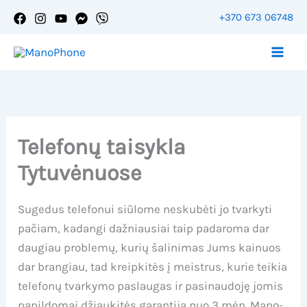
Pereiti
+370 673 06748
prie
Ассистент Mano-Phone
turinio
Telefonų taisykla
Tytuvėnuose
Sugedus telefonui siūlome neskubėti jo tvarkyti
pačiam, kadangi dažniausiai taip padaroma dar
daugiau problemų, kurių šalinimas Jums kainuos
dar brangiau, tad kreipkitės į meistrus, kurie teikia
telefonų tvarkymo paslaugas ir pasinaudoję jomis
papildomai džiaukitės garantija nuo 3 mėn. Mano-