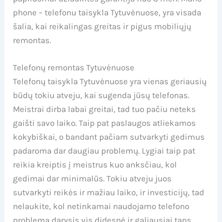
phone – telefonu taisykla Tytuvėnuose, yra visada
šalia, kai reikalingas greitas ir pigus mobiliųjų
remontas.
Telefonų remontas Tytuvėnuose
Telefonų taisykla Tytuvėnuose yra vienas geriausių
būdų tokiu atveju, kai sugenda jūsų telefonas.
Meistrai dirba labai greitai, tad tuo pačiu neteks
gaišti savo laiko. Taip pat paslaugos atliekamos
kokybiškai, o bandant pačiam sutvarkyti gedimus
padaroma dar daugiau problemų. Lygiai taip pat
reikia kreiptis į meistrus kuo anksčiau, kol
gedimai dar minimalūs. Tokiu atveju juos
sutvarkyti reikės ir mažiau laiko, ir investicijų, tad
nelaukite, kol netinkamai naudojamo telefono
problema darysis vis didesnė ir galiausiai taps