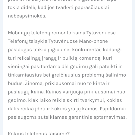
tokia didelė, kad jos tvarkyti paprasčiausiai
nebeapsimokės.
Mobiliųjų telefonų remonto kaina Tytuvėnuose
Telefonų taisykla Tytuvėnuose Mano-phone
paslaugas teikia pigiau nei konkurentai, kadangi
turi reikalingą įrangą ir puikią komandą, kuri
vieningai pasitardama dėl gedimų gali pateikti ir
tinkamiausius bei greičiausius problemų šalinimo
būdus. Žinoma, priklausomai nuo to kinta ir
paslaugų kaina. Kainos varijuoja priklausomai nuo
gedimo, kiek laiko reikia skirti tvarkymui, kokias
dalis reikia įdėti ir kokios yra jų kainos. Papildomai
paslaugoms suteikiamas garantinis aptarnavimas.
Kokius telefonus taisome?