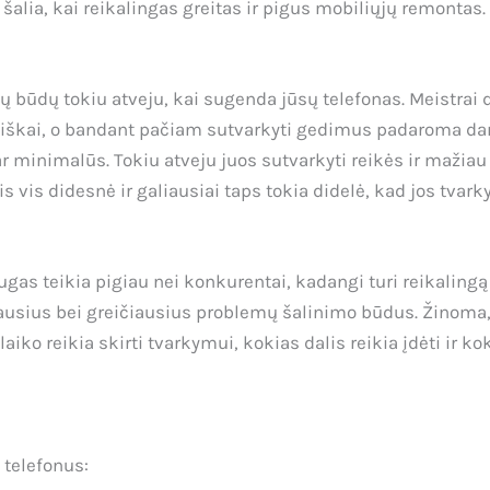
 šalia, kai reikalingas greitas ir pigus mobiliųjų remontas.
ų būdų tokiu atveju, kai sugenda jūsų telefonas. Meistrai di
biškai, o bandant pačiam sutvarkyti gedimus padaroma dar 
 minimalūs. Tokiu atveju juos sutvarkyti reikės ir mažiau la
vis didesnė ir galiausiai taps tokia didelė, kad jos tvar
as teikia pigiau nei konkurentai, kadangi turi reikalingą
ausius bei greičiausius problemų šalinimo būdus. Žinoma, 
aiko reikia skirti tvarkymui, kokias dalis reikia įdėti ir 
 telefonus: