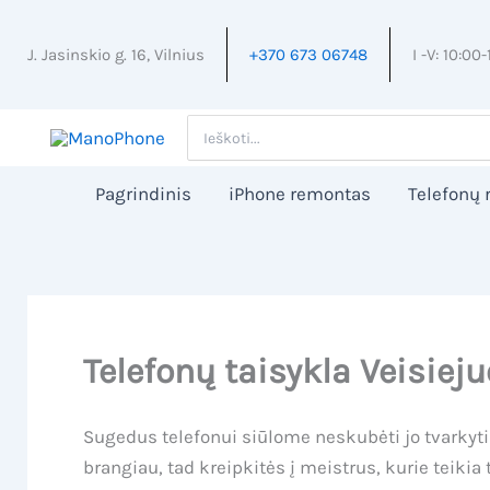
Pereiti
prie
J. Jasinskio g. 16, Vilnius
+370 673 06748
I -V: 10:00-
turinio
Search
for:
Pagrindinis
iPhone remontas
Telefonų
Telefonų taisykla Veisiej
Sugedus telefonui siūlome neskubėti jo tvarkyt
brangiau, tad kreipkitės į meistrus, kurie teik