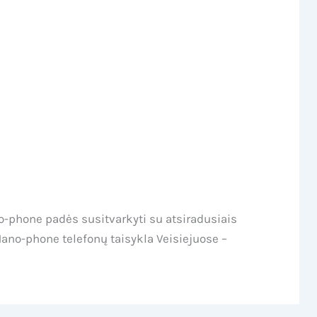
Ассистент Mano-Phone
o-phone padės susitvarkyti su atsiradusiais
Mano-phone telefonų taisykla Veisiejuose –