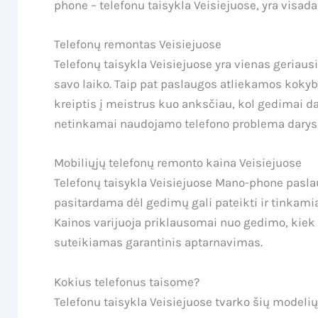
phone – telefonu taisykla Veisiejuose, yra visada
Telefonų remontas Veisiejuose
Telefonų taisykla Veisiejuose yra vienas geriausi
savo laiko. Taip pat paslaugos atliekamos koky
kreiptis į meistrus kuo anksčiau, kol gedimai dar
netinkamai naudojamo telefono problema darysis 
Mobiliųjų telefonų remonto kaina Veisiejuose
Telefonų taisykla Veisiejuose Mano-phone paslaug
pasitardama dėl gedimų gali pateikti ir tinkami
Kainos varijuoja priklausomai nuo gedimo, kiek l
suteikiamas garantinis aptarnavimas.
Kokius telefonus taisome?
Telefonu taisykla Veisiejuose tvarko šių modelių