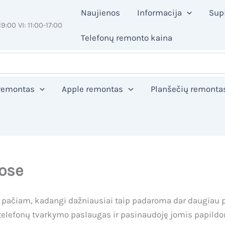
Naujienos
Informacija
Sup
19:00 VI: 11:00-17:00
Telefonų remonto kaina
 remontas
Apple remontas
Planšečių remonta
uose
i pačiam, kadangi dažniausiai taip padaroma dar daugiau
ia telefonų tvarkymo paslaugas ir pasinaudoję jomis papild