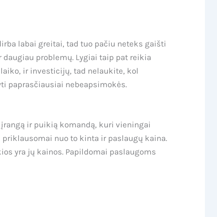
rba labai greitai, tad tuo pačiu neteks gaišti
daugiau problemų. Lygiai taip pat reikia
iko, ir investicijų, tad nelaukite, kol
kyti paprasčiausiai nebeapsimokės.
 įrangą ir puikią komandą, kuri vieningai
priklausomai nuo to kinta ir paslaugų kaina.
kokios yra jų kainos. Papildomai paslaugoms