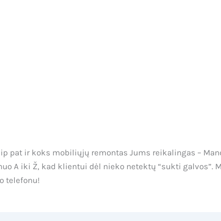
aip pat ir koks mobiliųjų remontas Jums reikalingas – Man
 A iki Ž, kad klientui dėl nieko netektų “sukti galvos”. 
o telefonu!